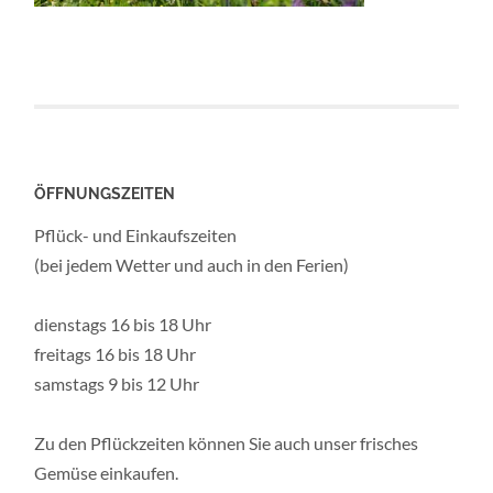
O
T
H
LÜ
TZ
EL
ÖFFNUNGSZEITEN
B
U
Pflück- und Einkaufszeiten
(bei jedem Wetter und auch in den Ferien)
R
G
dienstags 16 bis 18 Uhr
freitags 16 bis 18 Uhr
samstags 9 bis 12 Uhr
Zu den Pflückzeiten können Sie auch unser frisches
Gemüse einkaufen.